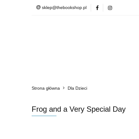
sklep@thebookshop.pl
Barnes & Noble
Summer Sale
Barnes & Noble
Lite
Strona główna
Dla Dzieci
Frog and a Very Special Day