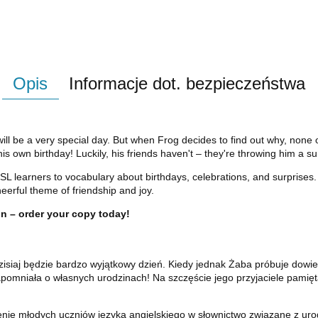
Opis
Informacje dot. bezpieczeństwa
ill be a very special day. But when Frog decides to find out why, none
is own birthday! Luckily, his friends haven't – they're throwing him a sur
ng ESL learners to vocabulary about birthdays, celebrations, and surpri
erful theme of friendship and joy.
on – order your copy today!
isiaj będzie bardzo wyjątkowy dzień. Kiedy jednak Żaba próbuje dowied
pomniała o własnych urodzinach! Na szczęście jego przyjaciele pamiętal
ie młodych uczniów języka angielskiego w słownictwo związane z uro