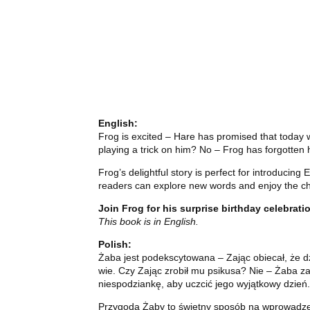
English:
Frog is excited – Hare has promised that today w
playing a trick on him? No – Frog has forgotten h
Frog’s delightful story is perfect for introduci
readers can explore new words and enjoy the che
Join Frog for his surprise birthday celebrati
This book is in English.
Polish:
Żaba jest podekscytowana – Zając obiecał, że dz
wie. Czy Zając zrobił mu psikusa? Nie – Żaba za
niespodziankę, aby uczcić jego wyjątkowy dzień.
Przygoda Żaby to świetny sposób na wprowadzen