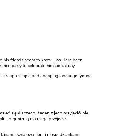
 of his friends seem to know. Has Hare been
prise party to celebrate his special day.
ses. Through simple and engaging language, young
zieć się dlaczego, żaden z jego przyjaciół nie
i – organizują dla niego przyjęcie-
dzinami, świętowaniem i niespodziankami.