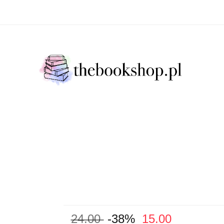
Literatura Faktu
Fikcja Literacja
Młody Czytelni
ratura Faktu
Fikcja Literacja
Młody Czytelnik
S
24.00
-38%
15.00