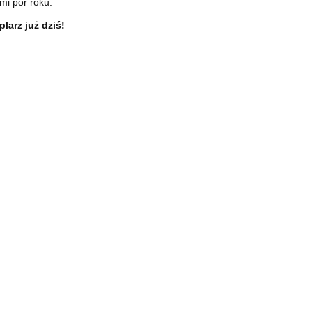
mi pór roku.
larz już dziś!