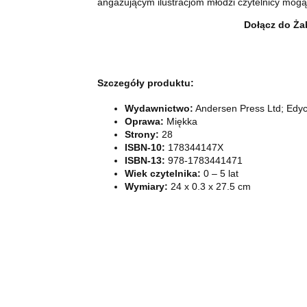
angażującym ilustracjom młodzi czytelnicy mogą
Dołącz do Żab
Szczegóły produktu:
Wydawnictwo:
Andersen Press Ltd; Edycj
Oprawa:
Miękka
Strony:
28
ISBN-10:
178344147X
ISBN-13:
978-1783441471
Wiek czytelnika:
0 – 5 lat
Wymiary:
24 x 0.3 x 27.5 cm