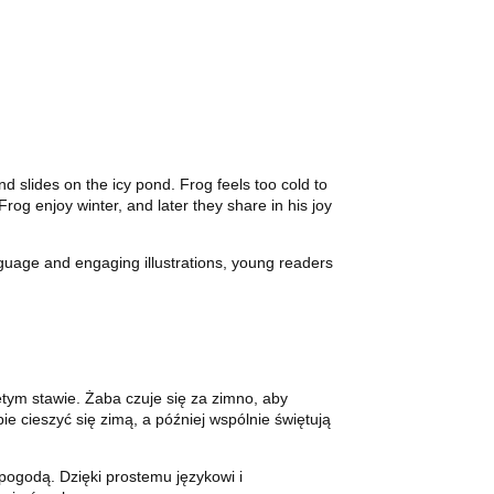
d slides on the icy pond. Frog feels too cold to
rog enjoy winter, and later they share in his joy
nguage and engaging illustrations, young readers
ętym stawie. Żaba czuje się za zimno, aby
e cieszyć się zimą, a później wspólnie świętują
 pogodą. Dzięki prostemu językowi i