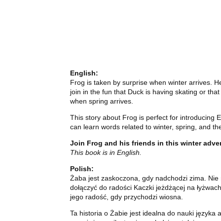
English:
Frog is taken by surprise when winter arrives. H
join in the fun that Duck is having skating or th
when spring arrives.
This story about Frog is perfect for introducin
can learn words related to winter, spring, and t
Join Frog and his friends in this winter adv
This book is in English.
Polish:
Żaba jest zaskoczona, gdy nadchodzi zima. Nie r
dołączyć do radości Kaczki jeżdżącej na łyżwach
jego radość, gdy przychodzi wiosna.
Ta historia o Żabie jest idealna do nauki języka