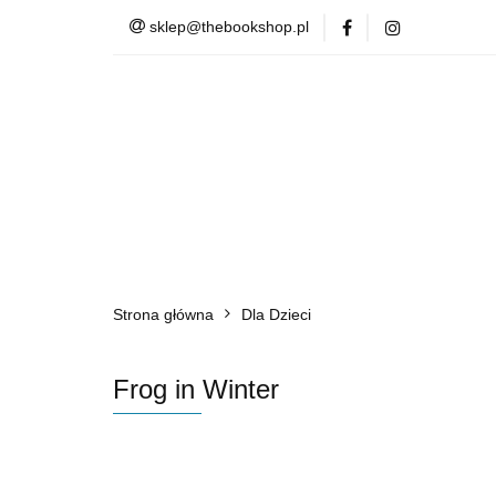
sklep@thebookshop.pl
Barnes & Noble
Summer Sale
Barnes & Noble
Lite
Strona główna
Dla Dzieci
Frog in Winter