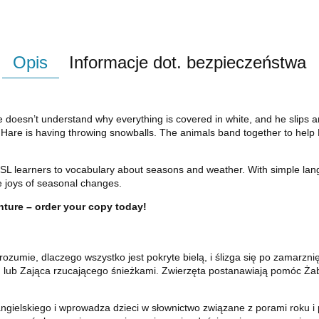
Opis
Informacje dot. bezpieczeństwa
e doesn’t understand why everything is covered in white, and he slips an
at Hare is having throwing snowballs. The animals band together to help F
g ESL learners to vocabulary about seasons and weather. With simple la
he joys of seasonal changes.
enture – order your copy today!
ozumie, dlaczego wszystko jest pokryte bielą, i ślizga się po zamarzni
 lub Zająca rzucającego śnieżkami. Zwierzęta postanawiają pomóc Żabi
 angielskiego i wprowadza dzieci w słownictwo związane z porami roku i