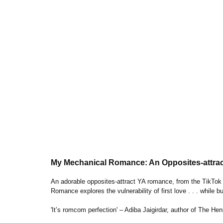
My Mechanical Romance: An Opposites-attract
An adorable opposites-attract YA romance, from the TikTok s
Romance
explores the vulnerability of first love . . . while b
'It’s romcom perfection' – Adiba Jaigirdar, author of
The Hen