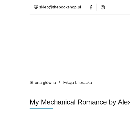
sklep@thebookshop.pl
Barnes & Noble
Summer Sale
Barnes & Noble
Lite
Strona główna
Fikcja Literacka
My Mechanical Romance by Alex