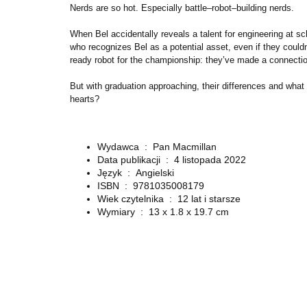
Nerds are so hot. Especially battle–robot–building nerds.
When Bel accidentally reveals a talent for engineering at sc
who recognizes Bel as a potential asset, even if they could
ready robot for the championship: they’ve made a connecti
But with graduation approaching, their differences and what t
hearts?
Wydawca ‏ : ‎
Pan Macmillan
Data publikacji ‏ : ‎
4 listopada 2022
Język ‏ : ‎
Angielski
ISBN ‏ : ‎
9781035008179
Wiek czytelnika ‏ : ‎
12 lat i starsze
Wymiary ‏ : ‎
13 x 1.8 x 19.7 cm