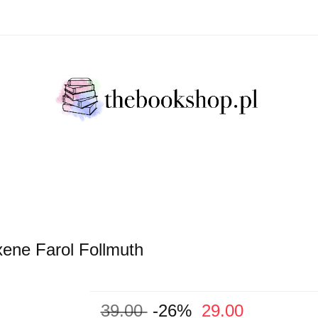
Literatura Faktu
Fikcja Literacja
Młody Czytelni
ratura Faktu
Fikcja Literacja
Młody Czytelnik
S
ene Farol Follmuth
39.00
-26%
29.00