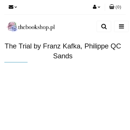
(
0
)
Zaloguj się
Zarejestruj się
Dodaj zgłoszenie
The Trial by Franz Kafka, Philippe QC
Sands