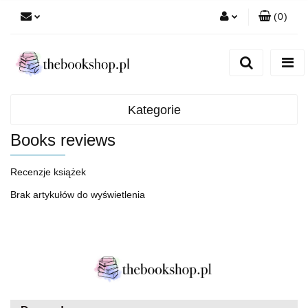
(
0
)
Zaloguj się
Zarejestruj się
Dodaj zgłoszenie
Kategorie
Books reviews
Recenzje książek
Brak artykułów do wyświetlenia